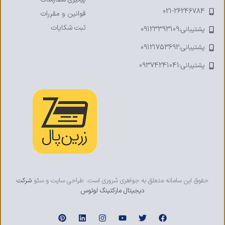
021-26246784
قوانین و مقررات
ثبت شکایات
پشتیبانی:09123393109
پشتیبانی:09121753692
پشتیبانی:09374241041
حقوق این سامانه متعلق به جواهری سُروری است. طراحی سایت و سئو
شرکت
دیجیتال مارکتینگ لوتوس