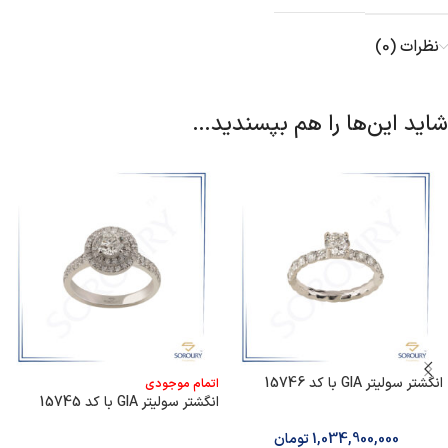
نظرات (0)
شاید این‌ها را هم بپسندید…
انگشتر سولیتر GIA با کد 15746
اتمام موجودی
انگشتر سولیتر GIA با کد 15745
1,034,900,000
تومان