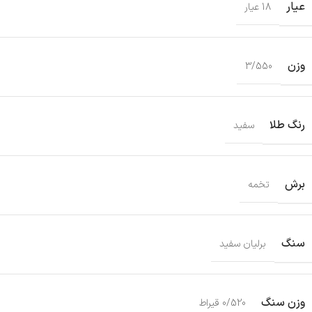
عیار
18 عیار
وزن
3/550
رنگ طلا
سفید
برش
تخمه
سنگ
برلیان سفید
وزن سنگ
0/520 قیراط