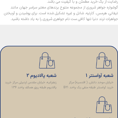
رضایت از یک خرید مطمئن و با کیفیت می باشد.
گوشواره جواهر سُروری از مجموعه متنوع برندهای معتبر سراسر جهان مانند
تیفانی، هرمس، کارتیه، شانل و غیره تشکیل شده است. برای پوشیدن و آویختن
جواهرات ترند دنیا تنها کافی ست نام جواهری سُروری را به یاد داشته باشید.
شعبه آواسنتر 1
شعبه پالادیوم 2
خیابان موحد دانش، ( اقدسیه) مرکز
زعفرانیه، خیابان مقدس اردبیلی مرکز خرید
خرید آواسنتر طبقه منفی یک واحد B21
پالادیوم طبقه روی همکف واحد 136