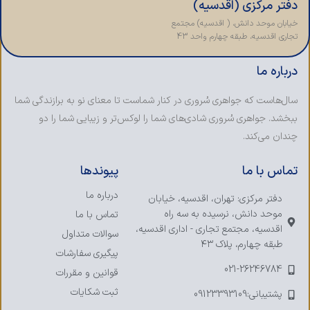
دفتر مرکزی (اقدسیه)
خیابان موحد دانش، ( اقدسیه) مجتمع
تجاری اقدسیه، طبقه چهارم واحد 43
درباره ما
سال‌هاست که جواهری سُروری در کنار شماست تا معنای نو به برازندگی شما
ببخشد. جواهری سُروری شادی‌های شما را لوکس‌تر و زیبایی شما را دو
چندان می‌کند.
تماس با ما
پیوندها
درباره ما
دفتر مرکزی: تهران، اقدسیه، خیابان
موحد دانش، نرسیده به سه راه
تماس با ما
اقدسیه، مجتمع تجاری - اداری اقدسیه،
سوالات متداول
طبقه چهارم، پلاک ۴۳
پیگیری سفارشات
021-26246784
قوانین و مقررات
ثبت شکایات
پشتیبانی:09123393109