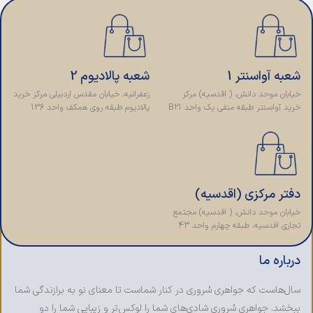
شعبه آواسنتر 1
شعبه پالادیوم 2
خیابان موحد دانش، ( اقدسیه) مرکز
زعفرانیه، خیابان مقدس اردبیلی مرکز خرید
خرید آواسنتر طبقه منفی یک واحد B21
پالادیوم طبقه روی همکف واحد 136
دفتر مرکزی (اقدسیه)
خیابان موحد دانش، ( اقدسیه) مجتمع
تجاری اقدسیه، طبقه چهارم واحد 43
درباره ما
سال‌هاست که جواهری سُروری در کنار شماست تا معنای نو به برازندگی شما
ببخشد. جواهری سُروری شادی‌های شما را لوکس‌تر و زیبایی شما را دو