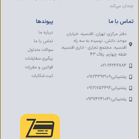
چندان می‌کند.
تماس با ما
پیوندها
درباره ما
دفتر مرکزی: تهران، اقدسیه، خیابان
موحد دانش، نرسیده به سه راه
تماس با ما
اقدسیه، مجتمع تجاری - اداری اقدسیه،
سوالات متداول
طبقه چهارم، پلاک ۴۳
پیگیری سفارشات
021-26246784
قوانین و مقررات
ثبت شکایات
پشتیبانی:09123393109
پشتیبانی:09121753692
پشتیبانی:09374241041