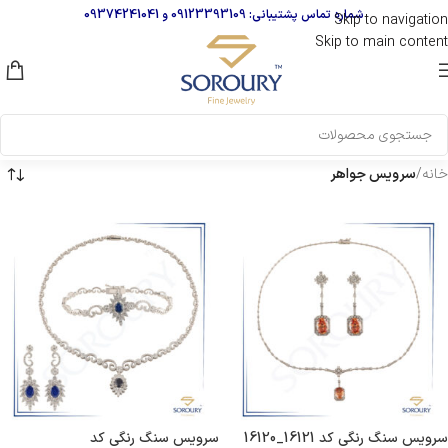
شماره تماس پشتیبانی:
09123393109
و
09374241041
Skip to navigation
Skip to main content
خانه
/
سرویس جواهر
سرویس‌ سنگ رنگی کد 16121_16120
سرویس‌ سنگ رنگی کد