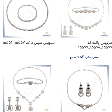
سرویس‌ باگت کد
سرویس‌ تنیس با کد 15557_15556
15599_15598_15597
540,500,000
تومان