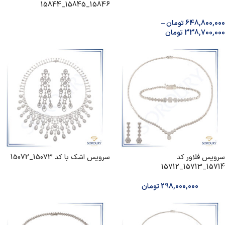
15846_15845_15844
648,800,000
تومان
–
338,700,000
تومان
سرویس فلاور کد
سرویس اشک با کد 15073_15072
15714_15713_15712
298,000,000
تومان