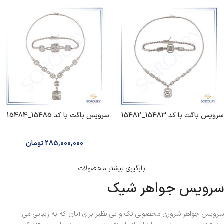
سرویس‌ باگت با کد 15483_15482
سرویس‌ باگت با کد 15485_15484
285,000,000
تومان
بارگیری بیشتر محصولات
سرویس جواهر شیک
سرویس جواهر سُروری محصولی تک و بی نظیر برای آنان که به زیبایی می