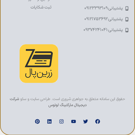
ثبت شکایات
پشتیبانی:09123393109
پشتیبانی:09121753692
پشتیبانی:09374241041
حقوق این سامانه متعلق به جواهری سُروری است. طراحی سایت و سئو
شرکت
دیجیتال مارکتینگ لوتوس