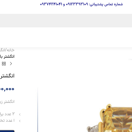
شماره تماس پشتیبانی: 09123393109
و
09374241041
خانه
/
انگ
انگشتر باگت
انگشتر ب
0,000
انگشتر زی
2 عدد برلیان سفید باگت به وزن 0/635 قیراط
ا عدد تخمه 