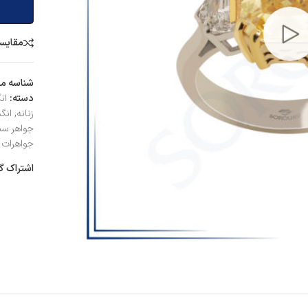
مقایس
شناسه م
دسته:
ان
زنانه
,
انگ
جواهر سن
جواهرات ز
اشتراک گ