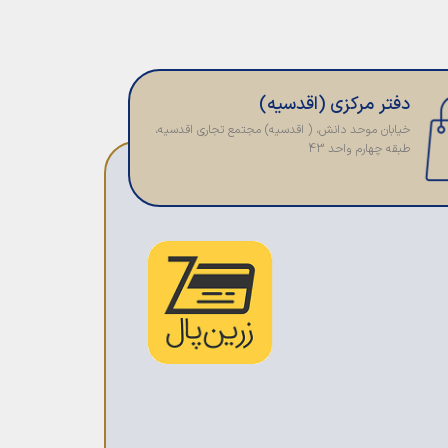
دفتر مرکزی (اقدسیه)
خیابان موحد دانش، ( اقدسیه) مجتمع تجاری اقدسیه،
طبقه چهارم واحد 43