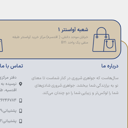
شعبه آواسنتر 1
خیابان موحد دانش، ( اقدسیه) مرکز خرید آواسنتر طبقه
منفی یک واحد B21
درباره ما
تماس با ما
دفتر مرکزی
سال‌هاست که جواهری سُروری در کنار شماست تا معنای
نرسیده به 
نو به برازندگی شما ببخشد. جواهری سُروری شادی‌های
اقدسیه، طبق
شما را لوکس‌تر و زیبایی شما را دو چندان می‌کند.
-26246784
پشتیبانی:09123393109
پشتیبانی:09121753692