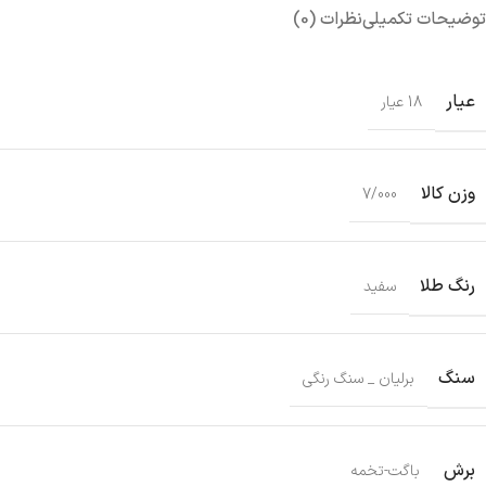
توضیحات تکمیلی
نظرات (0)
عیار
18 عیار
وزن کالا
7/000
رنگ طلا
سفید
سنگ
برلیان _ سنگ رنگی
برش
باگت-تخمه