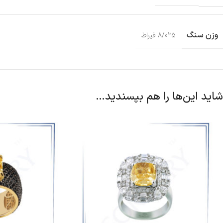
وزن سنگ
8/025 فیراط
شاید این‌ها را هم بپسندید…