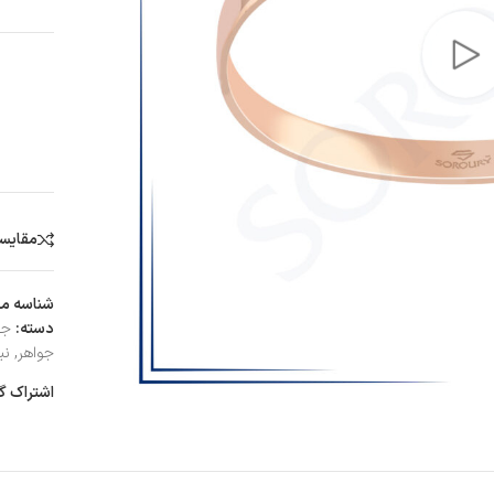
مقایس
شناسه م
دسته:
جو
جواهر
,
نی
اشتراک گ