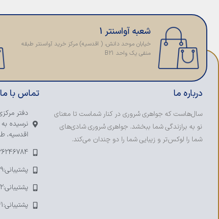
شعبه آواسنتر 1
خیابان موحد دانش، ( اقدسیه) مرکز خرید آواسنتر طبقه
منفی یک واحد B21
درباره ما
تماس با ما
دفتر مرکزی
سال‌هاست که جواهری سُروری در کنار شماست تا معنای
نرسیده به 
نو به برازندگی شما ببخشد. جواهری سُروری شادی‌های
اقدسیه، طبق
شما را لوکس‌تر و زیبایی شما را دو چندان می‌کند.
-26246784
پشتیبانی:09123393109
پشتیبانی:09121753692
پشتیبانی:09374241041