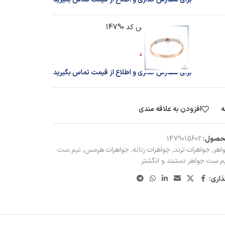
دستبند طرح هرمس کد 14790
اطلاعات بیشتر
در انبار موجود نمی باشد
برای سفارش گذاری و اطلاع از قیمت تماس بگیرید
ه
افزودن به علاقه مندی
حصول:
1479015602
اهر
,
جواهرات ترند
,
جواهرات زنانه
,
جواهرات هرمس
,
نیم ست
م ست جواهر دستبند و انگشتر
ذاری: