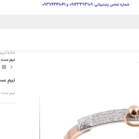
شماره تماس پشتیبانی: 09123393109
و
09374241041
خانه
/
نیم
نیم ست طرح 
نیم ست طر
نیم ست ط