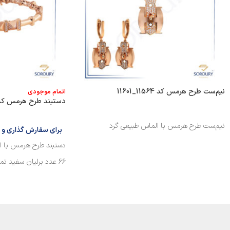
نیم‌ست طرح هرمس کد 11564_11601
اتمام موجودی
دستبند طرح هرمس کد 4890
نیم‌ست طرح هرمس با الماس طبیعی گرد
برای سفارش گذاری و ا
دستبند طرح هرمس با ا
66 عدد برلیان سفید تمام تراش به وزن 0/380 قیراط