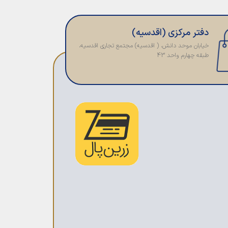
دفتر مرکزی (اقدسیه)
خیابان موحد دانش، ( اقدسیه) مجتمع تجاری اقدسیه،
طبقه چهارم واحد 43