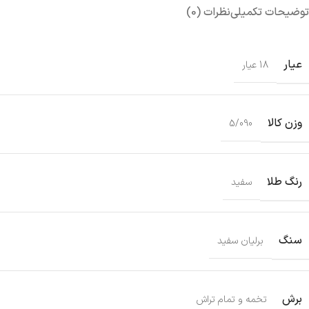
توضیحات تکمیلی
نظرات (0)
عیار
18 عیار
وزن کالا
5/090
رنگ طلا
سفید
سنگ
برلیان سفید
برش
تخمه و تمام تراش