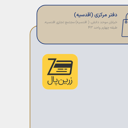
دفتر مرکزی (اقدسیه)
خیابان موحد دانش، ( اقدسیه) مجتمع تجاری اقدسیه،
طبقه چهارم واحد 43