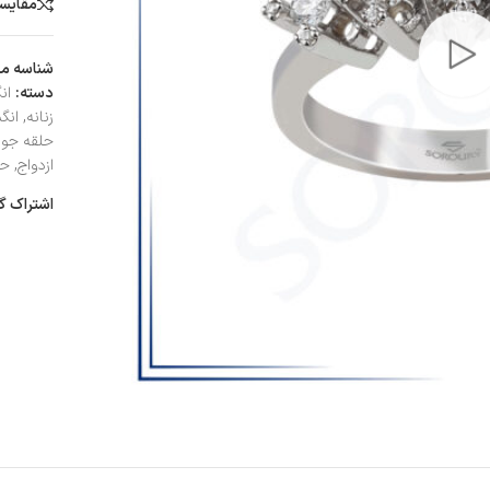
مقایس
شناسه م
دسته:
ان
زنانه
,
انگ
حلقه جوا
ازدواج
,
حل
اشتراک گ