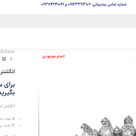
شماره تماس پشتیبانی: 09123393109
و
09374241041
خانه
/
انگ
اتمام موجودی
انگشتر تن
برای 
بگیرید
انگشتر ت
5 عدد تخمه برلیان سفید به وزن 0/357 قیراط
16 عدد برلیان سفید تمام تراش به وزن 0/046 قیراط