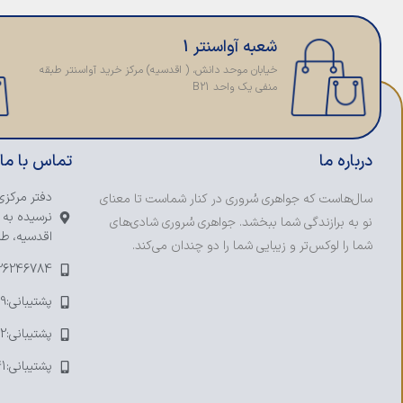
شعبه آواسنتر 1
خیابان موحد دانش، ( اقدسیه) مرکز خرید آواسنتر طبقه
منفی یک واحد B21
درباره ما
تماس با ما
دفتر مرکزی
سال‌هاست که جواهری سُروری در کنار شماست تا معنای
نرسیده به 
نو به برازندگی شما ببخشد. جواهری سُروری شادی‌های
اقدسیه، طبق
شما را لوکس‌تر و زیبایی شما را دو چندان می‌کند.
-26246784
پشتیبانی:09123393109
پشتیبانی:09121753692
پشتیبانی:09374241041