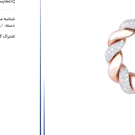
مقایس
شناسه م
دسته:
گر
اشتراک گ