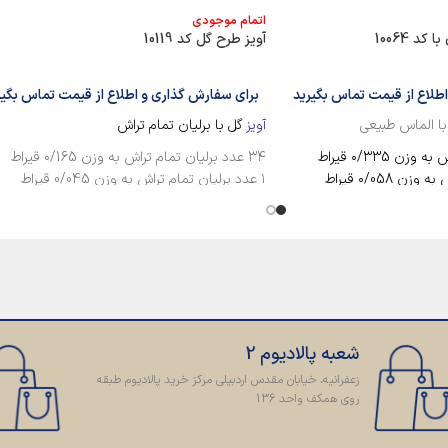
اتمام موجودی
د 10064
آویز طرح گل کد 10119
طلاع از قیمت تماس بگیرید
برای سفارش گذاری و اطلاع از قیمت تماس بگیر
با الماس طبیعی
آویز
گل با برلیان تمام تراش
۳۴ عدد برلیان تمام تراش به وزن ۰/165 قیراط
۱ عدد برلیان تمام تراش به وزن 0/045 قیراط
شعبه پالادیوم 2
زعفرانیه، خیابان مقدس اردبیلی مرکز خرید پالادیوم طبقه
روی همکف واحد 136