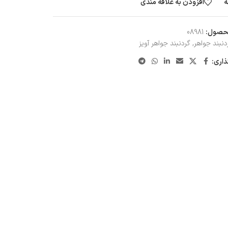
ه
افزودن به علاقه مندی
حصول:
08981
دنبند جواهر
,
گردنبند جواهر آویز
ذاری: