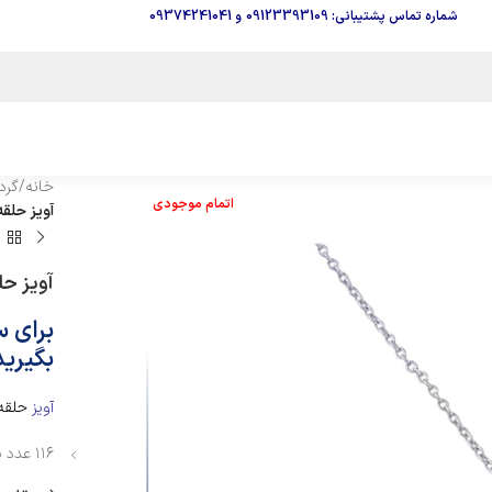
شماره تماس پشتیبانی: 09123393109
و
09374241041
خانه
/
گرد
اتمام موجودی
آویز حلقه ا
آویز حلق
برای 
بگیرید
آویز
حلقه 
۱۱۶ عدد برلیان تمام تراش به وزن ۱/۳3۰ قیراط