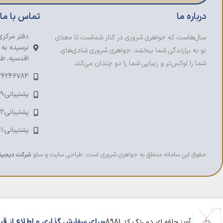
درباره ما
تماس با ما
دفتر مرکزی
سال‌هاست که جواهری سُروری در کنار شماست تا معنای
نرسیده به 
نو به برازندگی شما ببخشد. جواهری سُروری شادی‌های
اقدسیه، طبق
شما را لوکس‌تر و زیبایی شما را دو چندان می‌کند.
-26246784
پشتیبانی:09123393109
پشتیبانی:09121753692
پشتیبانی:09374241041
حقوق این سامانه متعلق به جواهری سُروری است. طراحی سایت و سئو
شرکت دیجیتا
برای سفارش گذاری و اطلاع از ق
آویز حلقه ای دو رنگ کد 08981