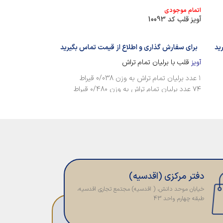
اتمام موجودی
اتمام موجودی
آویز قلب کد 10093
آویز یاقوت کد 09437
ید
برای سفارش گذاری و اطلاع از قیمت تماس بگیرید
برای سفارش گذا
آویز
قلب با برلیان تمام تراش
آویز
یاقوت کبود سن
۱ عدد برلیان تمام تراش به وزن 0/038 قیراط
۱ عدد یاقوت کبود سنتاتیک به وزن ۰/47۰ قیراط
۷۴ عدد برلیان تمام تراش به وزن ۰/48۰ قیراط
۲۵ عدد برلیان تمام تراش به وزن ۰/۲2۰ قیراط
۶ عدد برلیان تمام تراش به وزن ۰/15۰ قیراط
دفتر مرکزی (اقدسیه)
خیابان موحد دانش، ( اقدسیه) مجتمع تجاری اقدسیه،
طبقه چهارم واحد 43