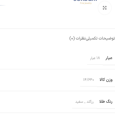
بزرگنمایی تصویر
توضیحات تکمیلی
نظرات (0)
عیار
18 عیار
وزن کالا
14/640
رنگ طلا
رزگلد _ سفید