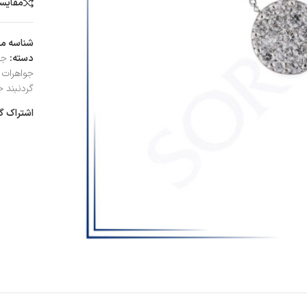
مقایس
شناسه م
دسته:
جد
جواهرات ز
گردنبند ج
اشتراک گ