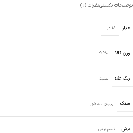
توضیحات تکمیلی
نظرات (0)
عیار
18 عیار
وزن کالا
2/680
رنگ طلا
سفید
سنگ
برلیان قلم‌خور
برش
تمام تراش