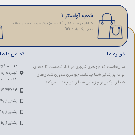
شعبه آواسنتر 1
خیابان موحد دانش، ( اقدسیه) مرکز خرید آواسنتر طبقه
منفی یک واحد B21
درباره ما
تماس با ما
دفتر مرکزی
سال‌هاست که جواهری سُروری در کنار شماست تا معنای
نرسیده به 
نو به برازندگی شما ببخشد. جواهری سُروری شادی‌های
اقدسیه، طبق
شما را لوکس‌تر و زیبایی شما را دو چندان می‌کند.
-26246784
پشتیبانی:09123393109
پشتیبانی:09121753692
پشتیبانی:09374241041