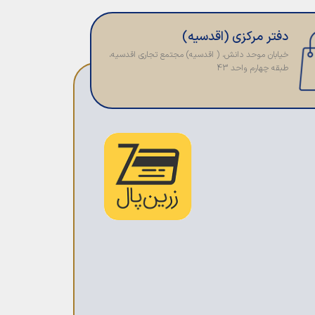
دفتر مرکزی (اقدسیه)
خیابان موحد دانش، ( اقدسیه) مجتمع تجاری اقدسیه،
طبقه چهارم واحد 43