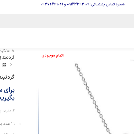
شماره تماس پشتیبانی: 09123393109
و
09374241041
خانه
/
گرد
اتمام موجودی
گردنبند زنج
گردنبند ز
برای 
بگیرید
گردنبند ز
19 عدد برلیان قلم خور تمام تراش به وزن 1/040 قیراط